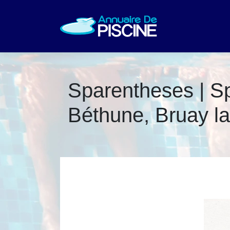
Sparenthe­ses | Sp
Béthune, Bruay la